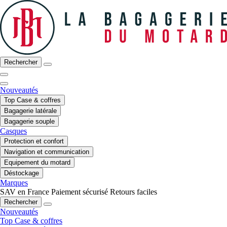
Rechercher
Nouveautés
Top Case & coffres
Bagagerie latérale
Bagagerie souple
Casques
Protection et confort
Navigation et communication
Equipement du motard
Déstockage
Marques
SAV en France
Paiement sécurisé
Retours faciles
Rechercher
Nouveautés
Top Case & coffres