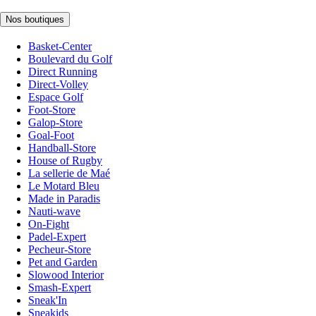
Nos boutiques
Basket-Center
Boulevard du Golf
Direct Running
Direct-Volley
Espace Golf
Foot-Store
Galop-Store
Goal-Foot
Handball-Store
House of Rugby
La sellerie de Maé
Le Motard Bleu
Made in Paradis
Nauti-wave
On-Fight
Padel-Expert
Pecheur-Store
Pet and Garden
Slowood Interior
Smash-Expert
Sneak'In
Sneakids