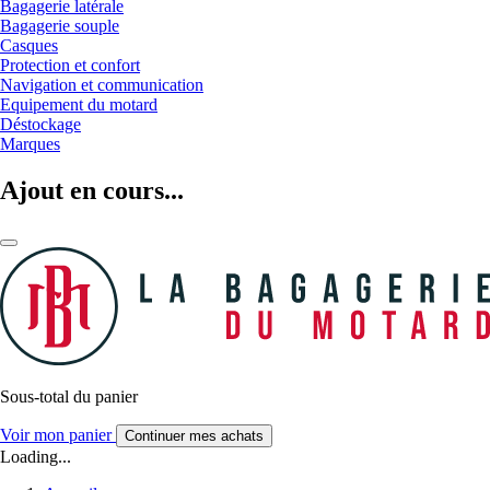
Bagagerie latérale
Bagagerie souple
Casques
Protection et confort
Navigation et communication
Equipement du motard
Déstockage
Marques
Ajout en cours...
Sous-total du panier
Voir mon panier
Continuer mes achats
Loading...