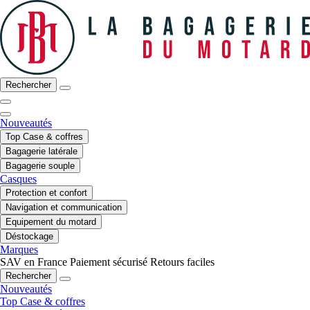
Rechercher
Nouveautés
Top Case & coffres
Bagagerie latérale
Bagagerie souple
Casques
Protection et confort
Navigation et communication
Equipement du motard
Déstockage
Marques
SAV en France
Paiement sécurisé
Retours faciles
Rechercher
Nouveautés
Top Case & coffres