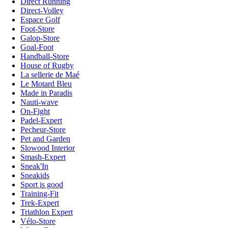
Direct Running
Direct-Volley
Espace Golf
Foot-Store
Galop-Store
Goal-Foot
Handball-Store
House of Rugby
La sellerie de Maé
Le Motard Bleu
Made in Paradis
Nauti-wave
On-Fight
Padel-Expert
Pecheur-Store
Pet and Garden
Slowood Interior
Smash-Expert
Sneak'In
Sneakids
Sport is good
Training-Fit
Trek-Expert
Triathlon Expert
Vélo-Store