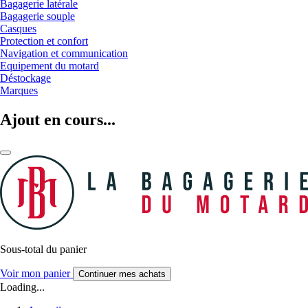
Bagagerie latérale
Bagagerie souple
Casques
Protection et confort
Navigation et communication
Equipement du motard
Déstockage
Marques
Ajout en cours...
Sous-total du panier
Voir mon panier
Continuer mes achats
Loading...