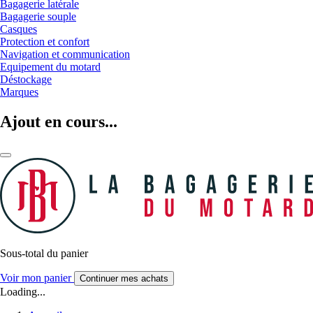
Bagagerie latérale
Bagagerie souple
Casques
Protection et confort
Navigation et communication
Equipement du motard
Déstockage
Marques
Ajout en cours...
Sous-total du panier
Voir mon panier
Continuer mes achats
Loading...