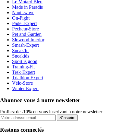
Le Motard Bleu
Made in Paradis
Nauti-wave
On-Fight
Padel-Expert
Pecheur-Store
Pet and Garden
Slowood Interior
Smash-Expert
Sneak'In
Sneakids
Sport is good
Training-Fit
Trek-Expert
Triathlon Expert
Vélo-Store
Winter Expert
Abonnez-vous à notre newsletter
Profitez de -10% en vous inscrivant à notre newsletter
S'inscrire
Restons connectés