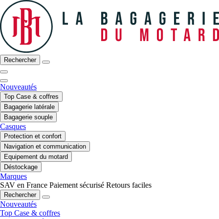
Rechercher
Nouveautés
Top Case & coffres
Bagagerie latérale
Bagagerie souple
Casques
Protection et confort
Navigation et communication
Equipement du motard
Déstockage
Marques
SAV en France
Paiement sécurisé
Retours faciles
Rechercher
Nouveautés
Top Case & coffres