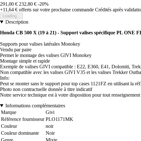
291,00 €
232,80 €
-20%
+11,64 €
offerts sur votre prochaine commande
Crédités après validat
Loading...
Description
Honda CB 500 X (19 à 21) - Support valises spécifique PL ONE
Supports pour valises latérales Monokey
Vendu par paire
Permet le montage des valises GIVI Monokey
Montage simple et rapide
Exemple de valises GIVI compatible : E22, E360, E41, Dolomiti, Trekk
Non compatible avec les valises GIVI V35 et les valises Trekker Outb
Info:
Peut se monter sans le support pour top cases 1121FZ en utilisant la r
Photo non contractuelle donnée à titre indicatif
Notre service technique est à votre disposition pour tout renseignemen
Informations complémentaires
Marque
Givi
Référence fournisseur
PLO1171MK
Couleur
noir
Couleur dominante
Noir
Genre
Mixte