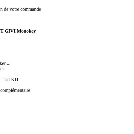
ion de votre commande
 FIT GIVI Monokey
er ...
ack
éf. 1121KIT
t complémentaire