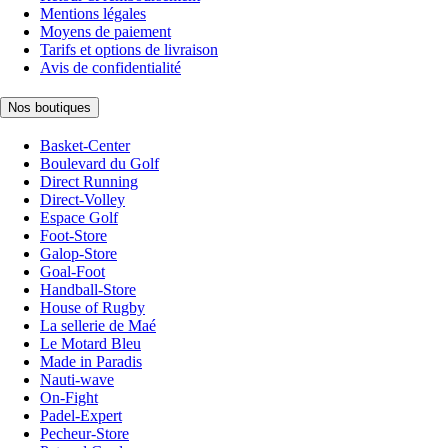
Mentions légales
Moyens de paiement
Tarifs et options de livraison
Avis de confidentialité
Nos boutiques
Basket-Center
Boulevard du Golf
Direct Running
Direct-Volley
Espace Golf
Foot-Store
Galop-Store
Goal-Foot
Handball-Store
House of Rugby
La sellerie de Maé
Le Motard Bleu
Made in Paradis
Nauti-wave
On-Fight
Padel-Expert
Pecheur-Store