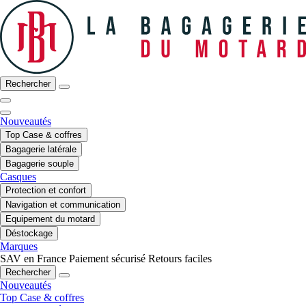
Rechercher
Nouveautés
Top Case & coffres
Bagagerie latérale
Bagagerie souple
Casques
Protection et confort
Navigation et communication
Equipement du motard
Déstockage
Marques
SAV en France
Paiement sécurisé
Retours faciles
Rechercher
Nouveautés
Top Case & coffres