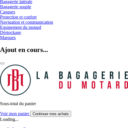
Bagagerie latérale
Bagagerie souple
Casques
Protection et confort
Navigation et communication
Equipement du motard
Déstockage
Marques
Ajout en cours...
Sous-total du panier
Voir mon panier
Continuer mes achats
Loading...