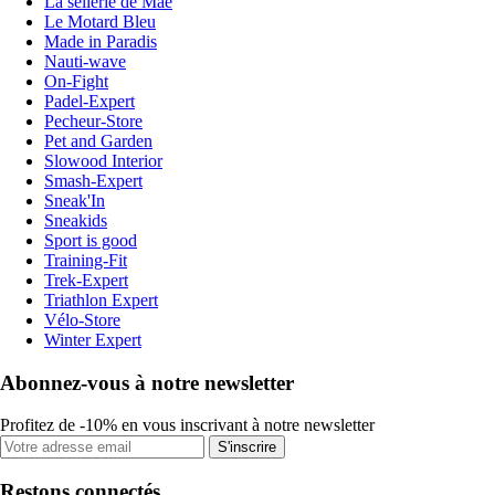
La sellerie de Maé
Le Motard Bleu
Made in Paradis
Nauti-wave
On-Fight
Padel-Expert
Pecheur-Store
Pet and Garden
Slowood Interior
Smash-Expert
Sneak'In
Sneakids
Sport is good
Training-Fit
Trek-Expert
Triathlon Expert
Vélo-Store
Winter Expert
Abonnez-vous à notre newsletter
Profitez de -10% en vous inscrivant à notre newsletter
S'inscrire
Restons connectés