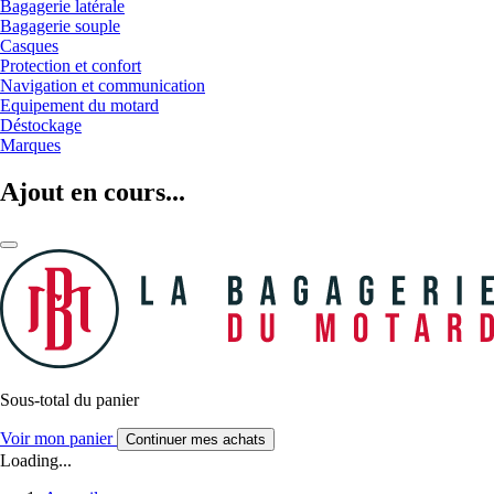
Bagagerie latérale
Bagagerie souple
Casques
Protection et confort
Navigation et communication
Equipement du motard
Déstockage
Marques
Ajout en cours...
Sous-total du panier
Voir mon panier
Continuer mes achats
Loading...