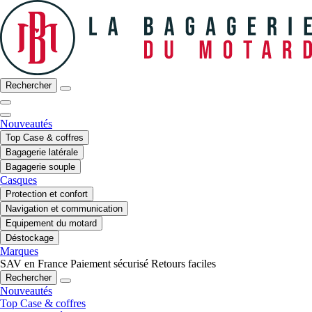
Rechercher
Nouveautés
Top Case & coffres
Bagagerie latérale
Bagagerie souple
Casques
Protection et confort
Navigation et communication
Equipement du motard
Déstockage
Marques
SAV en France
Paiement sécurisé
Retours faciles
Rechercher
Nouveautés
Top Case & coffres