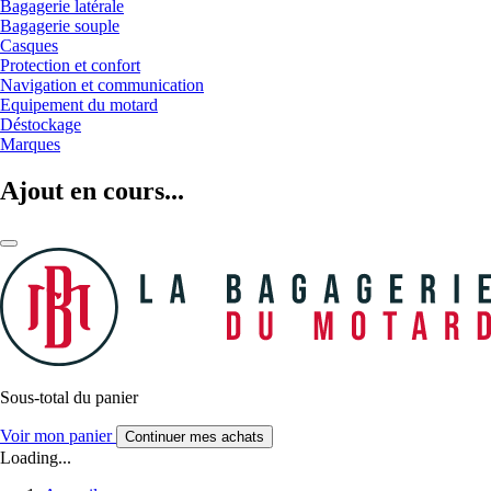
Bagagerie latérale
Bagagerie souple
Casques
Protection et confort
Navigation et communication
Equipement du motard
Déstockage
Marques
Ajout en cours...
Sous-total du panier
Voir mon panier
Continuer mes achats
Loading...