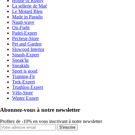
House of Rugby
La sellerie de Maé
Le Motard Bleu
Made in Paradis
Nauti-wave
On-Fight
Padel-Expert
Pecheur-Store
Pet and Garden
Slowood Interior
Smash-Expert
Sneak'In
Sneakids
Sport is good
Training-Fit
Trek-Expert
Triathlon Expert
Vélo-Store
Winter Expert
Abonnez-vous à notre newsletter
Profitez de -10% en vous inscrivant à notre newsletter
S'inscrire