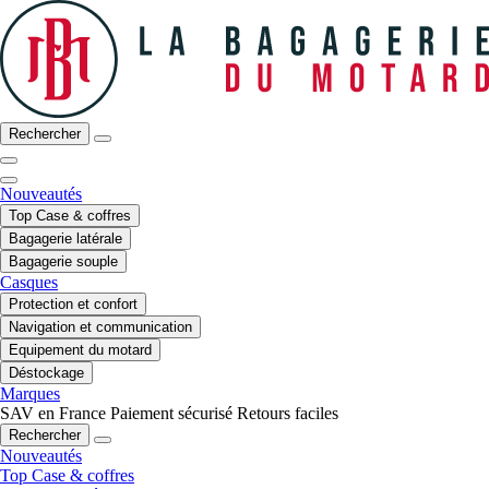
Rechercher
Nouveautés
Top Case & coffres
Bagagerie latérale
Bagagerie souple
Casques
Protection et confort
Navigation et communication
Equipement du motard
Déstockage
Marques
SAV en France
Paiement sécurisé
Retours faciles
Rechercher
Nouveautés
Top Case & coffres