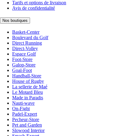
Tarifs et options de livraison
Avis de confidentialité
Nos boutiques
Basket-Center
Boulevard du Golf
Direct Running
Direct-Volley
Espace Golf
Foot-Store
Galop-Store
Goal-Foot
Handball-Store
House of Rugby
La sellerie de Maé
Le Motard Bleu
Made in Paradis
Nauti-wave
On-Fight
Padel-Expert
Pecheur-Store
Pet and Garden
Slowood Interior
Smash-Expert