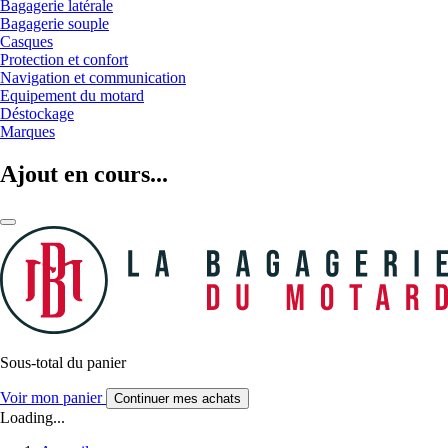
Bagagerie latérale
Bagagerie souple
Casques
Protection et confort
Navigation et communication
Equipement du motard
Déstockage
Marques
Ajout en cours...
Sous-total du panier
Voir mon panier
Continuer mes achats
Loading...