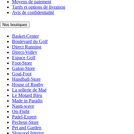
Moyens de paiement
Tarifs et options de livraison
Avis de confidentialité
Nos boutiques
Basket-Center
Boulevard du Golf
Direct Running
Direct-Volley
Espace Golf
Foot-Store
Galop-Store
Goal-Foot
Handball-Store
House of Rugby
La sellerie de Maé
Le Motard Bleu
Made in Paradis
Nauti-wave
On-Fight
Padel-Expert
Pecheur-Store
Pet and Garden
Slowood Interior