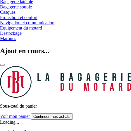
Bagagerie latérale
Bagagerie souple
Casques
Protection et confort
Navigation et communication
Equipement du motard
Déstockage
Marques
Ajout en cours...
Sous-total du panier
Voir mon panier
Continuer mes achats
Loading...