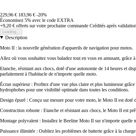
229,96 €
183,96 €
-20%
Économisez 5%
avec le code
EXTRA
+9,20 €
offerts sur votre prochaine commande
Crédités après validati
Loading...
Description
Moto II : la nouvelle génération d'appareils de navigation pour motos.
Allez où vous souhaitez vous baladez tout en vous en amusant, grâce à l
Etanche, résistant aux chocs, doté d'une autonomie de 14 heures et dispon
parfaitement à l'habitacle de n'importe quelle moto.
Écran supérieur : Profitez d'une vue plus claire et plus lumineuse grâce à
hydrophobes pour une visibilité optimale dans toutes les conditions.
Design épuré : Conçu sur mesure pour votre moto, le Moto II est doté d'
Construction robuste : Etanche et résistant aux chocs, le Moto II est prêt
Montage polyvalent : Installez le Beeline Moto II sur n'importe quelle m
Puissance illimitée : Oubliez les problèmes de batterie grâce à la char