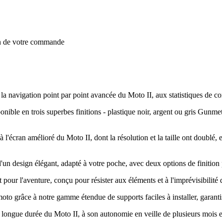
on de votre commande
a navigation point par point avancée du Moto II, aux statistiques de con
ible en trois superbes finitions - plastique noir, argent ou gris Gunmeta
 l'écran amélioré du Moto II, dont la résolution et la taille ont doublé, e
un design élégant, adapté à votre poche, avec deux options de finition p
 pour l'aventure, conçu pour résister aux éléments et à l'imprévisibilité d
oto grâce à notre gamme étendue de supports faciles à installer, garantis
ge longue durée du Moto II, à son autonomie en veille de plusieurs mois