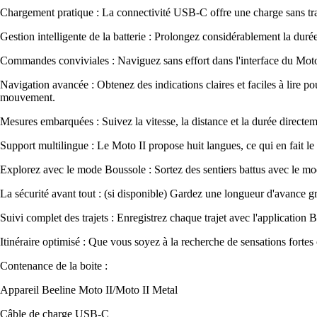
Chargement pratique : La connectivité USB-C offre une charge sans tra
Gestion intelligente de la batterie : Prolongez considérablement la duré
Commandes conviviales : Naviguez sans effort dans l'interface du Moto 
Navigation avancée : Obtenez des indications claires et faciles à lire pou
mouvement.
Mesures embarquées : Suivez la vitesse, la distance et la durée directem
Support multilingue : Le Moto II propose huit langues, ce qui en fait 
Explorez avec le mode Boussole : Sortez des sentiers battus avec le mo
La sécurité avant tout : (si disponible) Gardez une longueur d'avance grâ
Suivi complet des trajets : Enregistrez chaque trajet avec l'applicatio
Itinéraire optimisé : Que vous soyez à la recherche de sensations fortes 
Contenance de la boite :
Appareil Beeline Moto II/Moto II Metal
Câble de charge USB-C