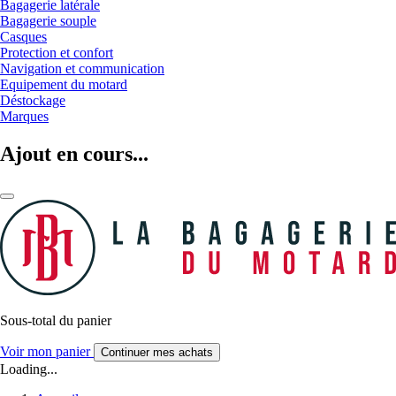
Bagagerie latérale
Bagagerie souple
Casques
Protection et confort
Navigation et communication
Equipement du motard
Déstockage
Marques
Ajout en cours...
Sous-total du panier
Voir mon panier
Continuer mes achats
Loading...