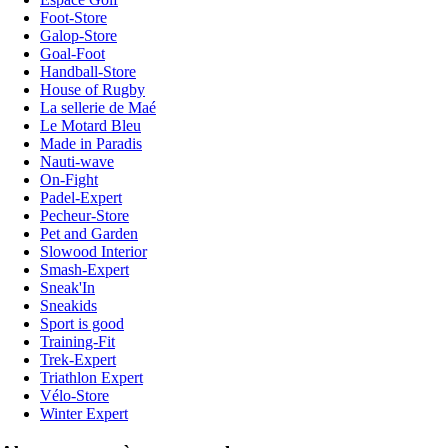
Foot-Store
Galop-Store
Goal-Foot
Handball-Store
House of Rugby
La sellerie de Maé
Le Motard Bleu
Made in Paradis
Nauti-wave
On-Fight
Padel-Expert
Pecheur-Store
Pet and Garden
Slowood Interior
Smash-Expert
Sneak'In
Sneakids
Sport is good
Training-Fit
Trek-Expert
Triathlon Expert
Vélo-Store
Winter Expert