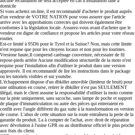
aucune réclamation ne sera acceptée en cas d'installation faite à
domicile
Si vous achetez on-line, il est recommandé d'acheter le produit auprès
d'un vendeur de VOTRE NATION pour vous assurer que l'article
arrive avec les approbations correctes qui doivent également être
conformes à la législation locale. Assurez-vous avant d'acheter que le
vendeur est digne de confiance et propose les articles pour votre réseau
routier.
Est-ce limité à 95Db pour le Tyrol et la Suisse? Non, mais cette limite
n'est requise que pour les citoyens locaux et non pour les touristes.
Vresione haute,Il comprend carénage couverture, nécessaire de fil
repose-pieds arrière Aucune modification structurelle de la moto n'est
requise pour l'installation afin d'utiliser le produit dans une version
approuvée. Il est recommandé de lire les instructions dans le package
ou les tutoriels visibles et sur youtube.
L'échappement dispose d'un dbkiller amovible (limiteur de bruit) pour
une utilisation en course, retirer le dbkiller n'est pas SEULEMENT
illégal, mais le client assume la responsabilité d'utiliser la moto comme
sur la piste uniquement, sans sacoche, sans lampe de poche et support
de plaque d'immatriculation ou autre des pièces qui entreraient en
conflit avec l'angle différent du gaz suite à la transformation en version
de course. L'abus de cette situation sur la route entraînera la perte de la
garantie du produit. La à compter de l'achat, avec droit de réparation
avec dévolution à l'usine GPR ou au distributeur officiel le plus proche
aux frais du client.