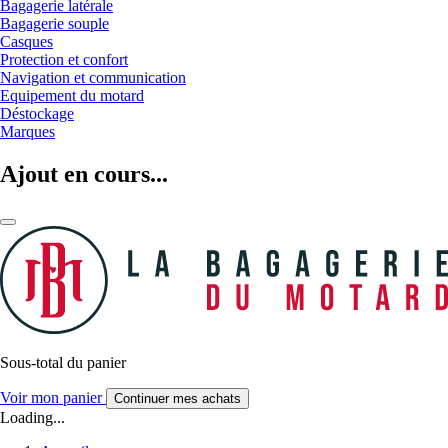
Bagagerie latérale
Bagagerie souple
Casques
Protection et confort
Navigation et communication
Equipement du motard
Déstockage
Marques
Ajout en cours...
Sous-total du panier
Voir mon panier
Continuer mes achats
Loading...