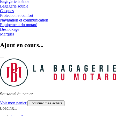
Bagagerie latérale
Bagagerie souple
Casques
Protection et confort
Navigation et communication
Equipement du motard
Déstockage
Marques
Ajout en cours...
Sous-total du panier
Voir mon panier
Continuer mes achats
Loading...