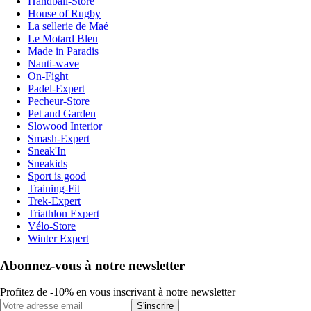
Handball-Store
House of Rugby
La sellerie de Maé
Le Motard Bleu
Made in Paradis
Nauti-wave
On-Fight
Padel-Expert
Pecheur-Store
Pet and Garden
Slowood Interior
Smash-Expert
Sneak'In
Sneakids
Sport is good
Training-Fit
Trek-Expert
Triathlon Expert
Vélo-Store
Winter Expert
Abonnez-vous à notre newsletter
Profitez de -10% en vous inscrivant à notre newsletter
S'inscrire