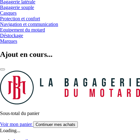
Bagagerie latérale
Bagagerie souple
Casques
Protection et confort
Navigation et communication
Equipement du motard
Déstockage
Marques
Ajout en cours...
Sous-total du panier
Voir mon panier
Continuer mes achats
Loading...