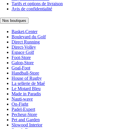
Tarifs et options de livraison
Avis de confidentialité
Nos boutiques
Basket-Center
Boulevard du Golf
Direct Running
Direct-Volley
Espace Golf
Foot-Store
Galop-Store
Goal-Foot
Handball-Store
House of Rugby
La sellerie de Maé
Le Motard Bleu
Made in Paradis
Nauti-wave
On-Fight
Padel-Expert
Pecheur-Store
Pet and Garden
Slowood Interior