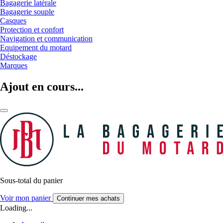
Bagagerie latérale
Bagagerie souple
Casques
Protection et confort
Navigation et communication
Equipement du motard
Déstockage
Marques
Ajout en cours...
Sous-total du panier
Voir mon panier
Continuer mes achats
Loading...