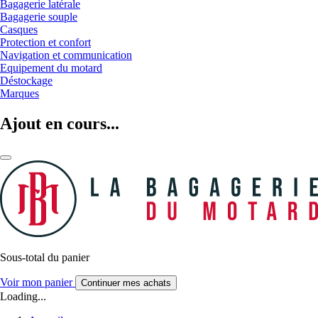
Bagagerie latérale
Bagagerie souple
Casques
Protection et confort
Navigation et communication
Equipement du motard
Déstockage
Marques
Ajout en cours...
Sous-total du panier
Voir mon panier
Continuer mes achats
Loading...