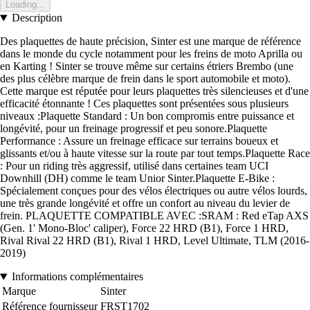
Loading...
Description
Des plaquettes de haute précision, Sinter est une marque de référence
dans le monde du cycle notamment pour les freins de moto Aprilla ou
en Karting ! Sinter se trouve même sur certains étriers Brembo (une
des plus célèbre marque de frein dans le sport automobile et moto).
Cette marque est réputée pour leurs plaquettes très silencieuses et d'une
efficacité étonnante ! Ces plaquettes sont présentées sous plusieurs
niveaux :Plaquette Standard : Un bon compromis entre puissance et
longévité, pour un freinage progressif et peu sonore.Plaquette
Performance : Assure un freinage efficace sur terrains boueux et
glissants et/ou à haute vitesse sur la route par tout temps.Plaquette Race
: Pour un riding très aggressif, utilisé dans certaines team UCI
Downhill (DH) comme le team Unior Sinter.Plaquette E-Bike :
Spécialement conçues pour des vélos électriques ou autre vélos lourds,
une très grande longévité et offre un confort au niveau du levier de
frein. PLAQUETTE COMPATIBLE AVEC :SRAM : Red eTap AXS
(Gen. 1' Mono-Bloc' caliper), Force 22 HRD (B1), Force 1 HRD,
Rival Rival 22 HRD (B1), Rival 1 HRD, Level Ultimate, TLM (2016-
2019)
Informations complémentaires
Marque
Sinter
Référence fournisseur
FRST1702