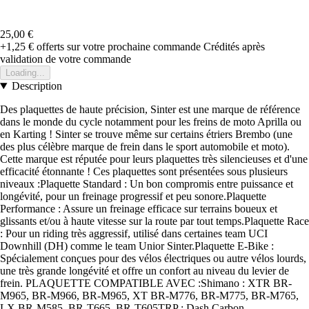
25,00 €
+1,25 €
offerts sur votre prochaine commande
Crédités après
validation de votre commande
Loading...
Description
Des plaquettes de haute précision, Sinter est une marque de référence
dans le monde du cycle notamment pour les freins de moto Aprilla ou
en Karting ! Sinter se trouve même sur certains étriers Brembo (une
des plus célèbre marque de frein dans le sport automobile et moto).
Cette marque est réputée pour leurs plaquettes très silencieuses et d'une
efficacité étonnante ! Ces plaquettes sont présentées sous plusieurs
niveaux :Plaquette Standard : Un bon compromis entre puissance et
longévité, pour un freinage progressif et peu sonore.Plaquette
Performance : Assure un freinage efficace sur terrains boueux et
glissants et/ou à haute vitesse sur la route par tout temps.Plaquette Race
: Pour un riding très aggressif, utilisé dans certaines team UCI
Downhill (DH) comme le team Unior Sinter.Plaquette E-Bike :
Spécialement conçues pour des vélos électriques ou autre vélos lourds,
une très grande longévité et offre un confort au niveau du levier de
frein. PLAQUETTE COMPATIBLE AVEC :Shimano : XTR BR-
M965, BR-M966, BR-M965, XT BR-M776, BR-M775, BR-M765,
LX BR-M585, BR-T665, BR-T605TRP : Dash Carbon