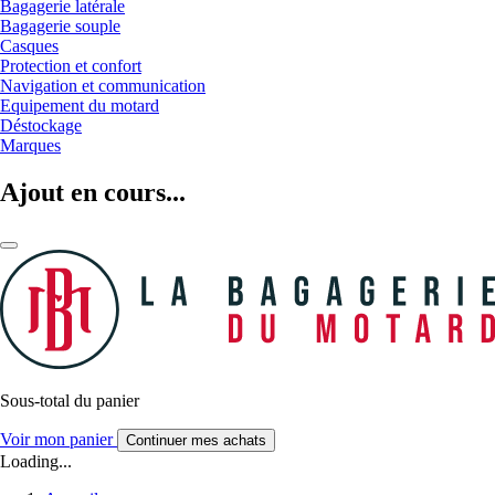
Bagagerie latérale
Bagagerie souple
Casques
Protection et confort
Navigation et communication
Equipement du motard
Déstockage
Marques
Ajout en cours...
Sous-total du panier
Voir mon panier
Continuer mes achats
Loading...