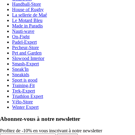
Handball-Store
House of Rugby
La sellerie de Maé
Le Motard Bleu
Made in Paradis
Nauti-wave
On-Fight
Padel-Expert
Pecheur-Store
Pet and Garden
Slowood Interior
Smash-Expert
Sneak'In
Sneakids
Sport is good
Training-Fit
Trek-Expert
Triathlon Expert
Vélo-Store
Winter Expert
Abonnez-vous à notre newsletter
Profitez de -10% en vous inscrivant à notre newsletter