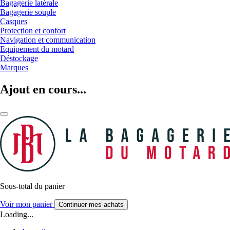
Bagagerie latérale
Bagagerie souple
Casques
Protection et confort
Navigation et communication
Equipement du motard
Déstockage
Marques
Ajout en cours...
Sous-total du panier
Voir mon panier
Continuer mes achats
Loading...