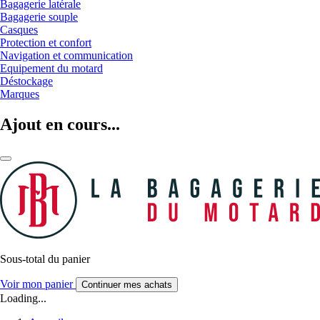
Bagagerie latérale
Bagagerie souple
Casques
Protection et confort
Navigation et communication
Equipement du motard
Déstockage
Marques
Ajout en cours...
Sous-total du panier
Voir mon panier
Continuer mes achats
Loading...