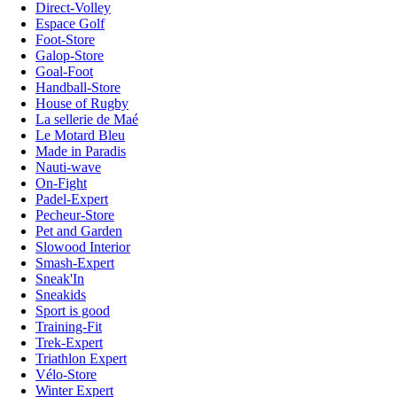
Direct-Volley
Espace Golf
Foot-Store
Galop-Store
Goal-Foot
Handball-Store
House of Rugby
La sellerie de Maé
Le Motard Bleu
Made in Paradis
Nauti-wave
On-Fight
Padel-Expert
Pecheur-Store
Pet and Garden
Slowood Interior
Smash-Expert
Sneak'In
Sneakids
Sport is good
Training-Fit
Trek-Expert
Triathlon Expert
Vélo-Store
Winter Expert