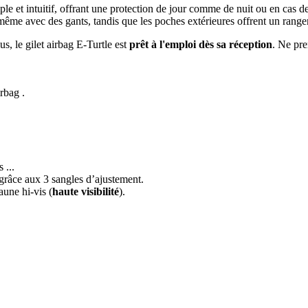
le et intuitif, offrant une protection de jour comme de nuit ou en cas 
même avec des gants, tandis que les poches extérieures offrent un ran
s, le gilet airbag E-Turtle est
prêt à l'emploi dès sa réception
. Ne pre
irbag .
 ...
râce aux 3 sangles d’ajustement.
aune hi-vis (
haute visibilité
).