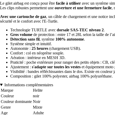
Le gilet airbag est conçu pour être
facile à utiliser
avec un système simp
Les clips robustes permettent une
ouverture et une fermeture facile
, 
Avec une cartouche de gaz
, un câble de chargement et une notice inclu
sécurité et le confort avec l'E-Turtle.
Technologie TURTLE avec
dorsale SAS-TEC niveau 2
.
Gros volume
de protection : entre 17 et 28L selon la taille de l’a
Détection sans fil
, système
100% autonome
.
Système simple et intuitif.
Autonomie :
25 heures
(chargement USB).
Confort : col en néoprène souple.
Aération : intérieur en MESH 3D.
Praticité : poche extérieure pour ranger des petits objets : CB, clés
Ajustement :
s'adapte sur toutes les vestes
et équipement moto g
Visibilité : bandes réfléchissantes dans le dos. Existe en couleur j
Composition : gilet 100% polyester, airbag 100% polyuréthane.
Informations complémentaires
Marque
Helite
Couleur
noir
Couleur dominante
Noir
Genre
Mixte
Age
Adulte