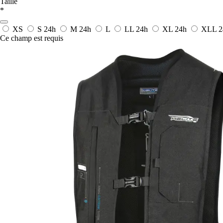
Taille
*
XS
S
24h
M
24h
L
LL
24h
XL
24h
XLL
2
Ce champ est requis