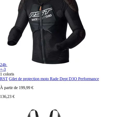
24h
+-3
1 coloris
RST
Gilet de protection moto Rade Dept D3O Performance
À partir de
199,99 €
136,23 €