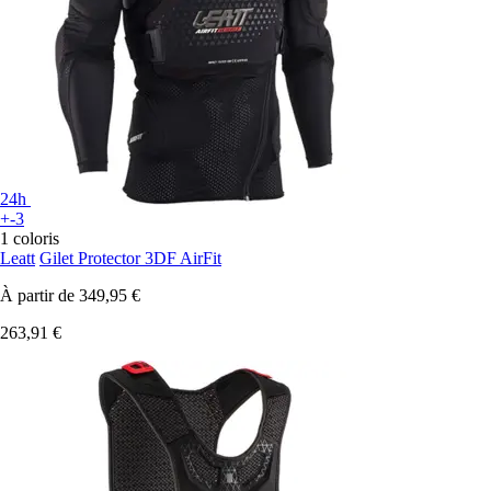
24h
+-3
1 coloris
Leatt
Gilet Protector 3DF AirFit
À partir de
349,95 €
263,91 €