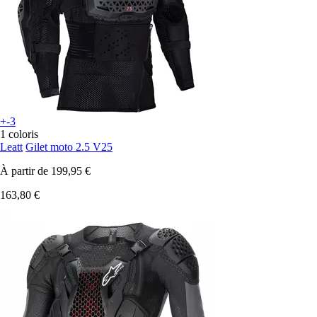
+-3
1 coloris
Leatt
Gilet moto 2.5 V25
À partir de
199,95 €
163,80 €