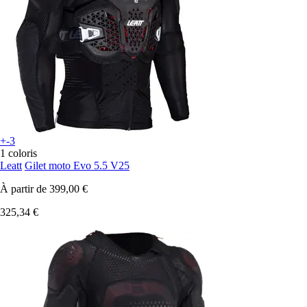
+-3
1 coloris
Leatt
Gilet moto Evo 5.5 V25
À partir de
399,00 €
325,34 €