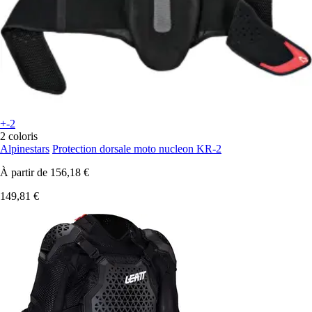
+-2
2 coloris
Alpinestars
Protection dorsale moto nucleon KR-2
À partir de
156,18 €
149,81 €