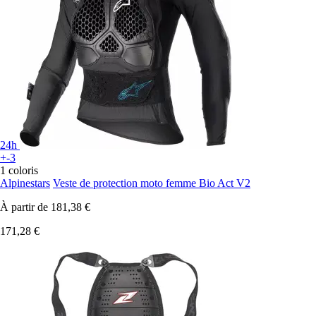
24h
+-3
1 coloris
Alpinestars
Veste de protection moto femme Bio Act V2
À partir de
181,38 €
171,28 €