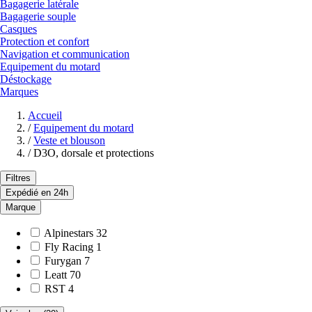
Bagagerie latérale
Bagagerie souple
Casques
Protection et confort
Navigation et communication
Equipement du motard
Déstockage
Marques
Accueil
/
Equipement du motard
/
Veste et blouson
/
D3O, dorsale et protections
Filtres
Expédié en 24h
Marque
Alpinestars
32
Fly Racing
1
Furygan
7
Leatt
70
RST
4