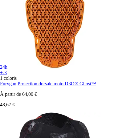
24h
+-3
1 coloris
Furygan
Protection dorsale moto D3O® Ghost™
À partir de
64,00 €
48,67 €