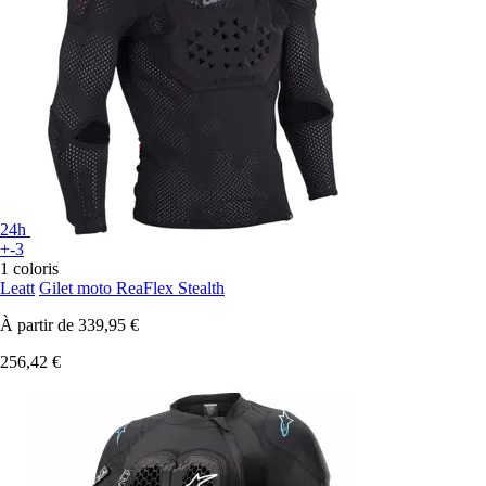
24h
+-3
1 coloris
Leatt
Gilet moto ReaFlex Stealth
À partir de
339,95 €
256,42 €