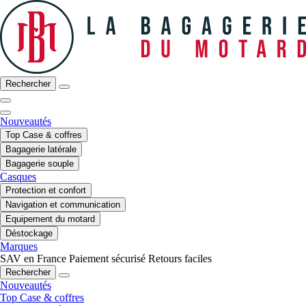
Rechercher
Nouveautés
Top Case & coffres
Bagagerie latérale
Bagagerie souple
Casques
Protection et confort
Navigation et communication
Equipement du motard
Déstockage
Marques
SAV en France
Paiement sécurisé
Retours faciles
Rechercher
Nouveautés
Top Case & coffres