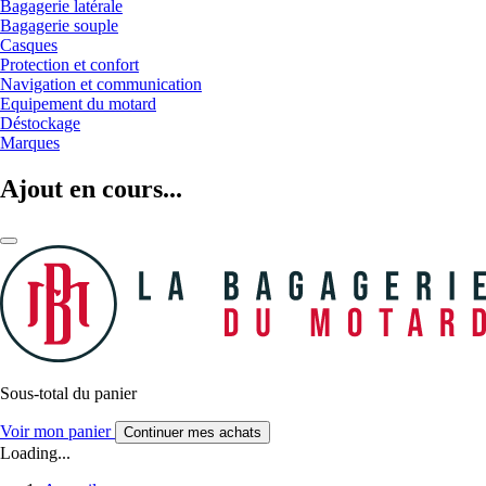
Bagagerie latérale
Bagagerie souple
Casques
Protection et confort
Navigation et communication
Equipement du motard
Déstockage
Marques
Ajout en cours...
Sous-total du panier
Voir mon panier
Continuer mes achats
Loading...