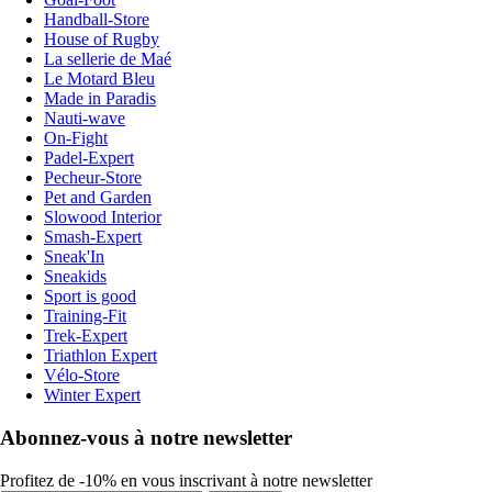
Handball-Store
House of Rugby
La sellerie de Maé
Le Motard Bleu
Made in Paradis
Nauti-wave
On-Fight
Padel-Expert
Pecheur-Store
Pet and Garden
Slowood Interior
Smash-Expert
Sneak'In
Sneakids
Sport is good
Training-Fit
Trek-Expert
Triathlon Expert
Vélo-Store
Winter Expert
Abonnez-vous à notre newsletter
Profitez de -10% en vous inscrivant à notre newsletter