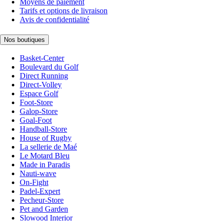
Moyens de paiement
Tarifs et options de livraison
Avis de confidentialité
Nos boutiques
Basket-Center
Boulevard du Golf
Direct Running
Direct-Volley
Espace Golf
Foot-Store
Galop-Store
Goal-Foot
Handball-Store
House of Rugby
La sellerie de Maé
Le Motard Bleu
Made in Paradis
Nauti-wave
On-Fight
Padel-Expert
Pecheur-Store
Pet and Garden
Slowood Interior