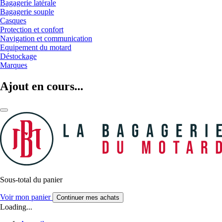
Bagagerie latérale
Bagagerie souple
Casques
Protection et confort
Navigation et communication
Equipement du motard
Déstockage
Marques
Ajout en cours...
Sous-total du panier
Voir mon panier
Continuer mes achats
Loading...