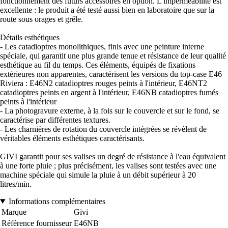
fonctionnement des futurs accessoires en option. L'imperméabilité est
excellente : le produit a été testé aussi bien en laboratoire que sur la
route sous orages et grêle.
Détails esthétiques
- Les catadioptres monolithiques, finis avec une peinture interne
spéciale, qui garantit une plus grande tenue et résistance de leur qualité
esthétique au fil du temps. Ces éléments, équipés de fixations
extérieures non apparentes, caractérisent les versions du top-case E46
Riviera : E46N2 catadioptres rouges peints à l'intérieur, E46NT2
catadioptres peints en argent à l'intérieur, E46NB catadioptres fumés
peints à l'intérieur
- La photogravure externe, à la fois sur le couvercle et sur le fond, se
caractérise par différentes textures.
- Les charnières de rotation du couvercle intégrées se révèlent de
véritables éléments esthétiques caractérisants.
GIVI garantit pour ses valises un degré de résistance à l'eau équivalent
à une forte pluie ; plus précisément, les valises sont testées avec une
machine spéciale qui simule la pluie à un débit supérieur à 20
litres/min.
Informations complémentaires
Marque
Givi
Référence fournisseur
E46NB