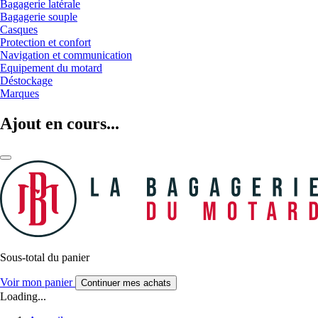
Bagagerie latérale
Bagagerie souple
Casques
Protection et confort
Navigation et communication
Equipement du motard
Déstockage
Marques
Ajout en cours...
Sous-total du panier
Voir mon panier
Continuer mes achats
Loading...