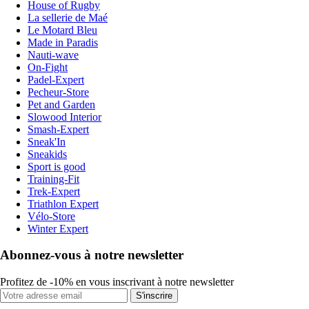
House of Rugby
La sellerie de Maé
Le Motard Bleu
Made in Paradis
Nauti-wave
On-Fight
Padel-Expert
Pecheur-Store
Pet and Garden
Slowood Interior
Smash-Expert
Sneak'In
Sneakids
Sport is good
Training-Fit
Trek-Expert
Triathlon Expert
Vélo-Store
Winter Expert
Abonnez-vous à notre newsletter
Profitez de -10% en vous inscrivant à notre newsletter
S'inscrire