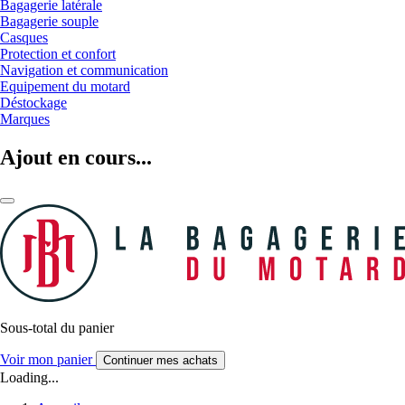
Bagagerie latérale
Bagagerie souple
Casques
Protection et confort
Navigation et communication
Equipement du motard
Déstockage
Marques
Ajout en cours...
Sous-total du panier
Voir mon panier
Continuer mes achats
Loading...