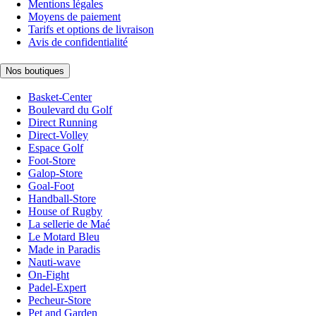
Mentions légales
Moyens de paiement
Tarifs et options de livraison
Avis de confidentialité
Nos boutiques
Basket-Center
Boulevard du Golf
Direct Running
Direct-Volley
Espace Golf
Foot-Store
Galop-Store
Goal-Foot
Handball-Store
House of Rugby
La sellerie de Maé
Le Motard Bleu
Made in Paradis
Nauti-wave
On-Fight
Padel-Expert
Pecheur-Store
Pet and Garden