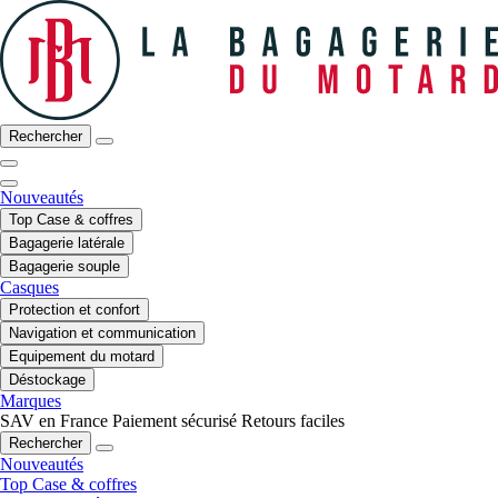
Rechercher
Nouveautés
Top Case & coffres
Bagagerie latérale
Bagagerie souple
Casques
Protection et confort
Navigation et communication
Equipement du motard
Déstockage
Marques
SAV en France
Paiement sécurisé
Retours faciles
Rechercher
Nouveautés
Top Case & coffres