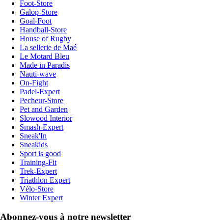
Foot-Store
Galop-Store
Goal-Foot
Handball-Store
House of Rugby
La sellerie de Maé
Le Motard Bleu
Made in Paradis
Nauti-wave
On-Fight
Padel-Expert
Pecheur-Store
Pet and Garden
Slowood Interior
Smash-Expert
Sneak'In
Sneakids
Sport is good
Training-Fit
Trek-Expert
Triathlon Expert
Vélo-Store
Winter Expert
Abonnez-vous à notre newsletter