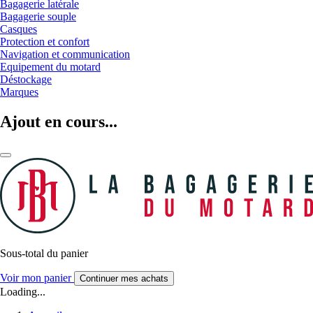
Bagagerie latérale
Bagagerie souple
Casques
Protection et confort
Navigation et communication
Equipement du motard
Déstockage
Marques
Ajout en cours...
Sous-total du panier
Voir mon panier
Continuer mes achats
Loading...