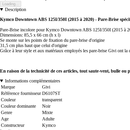
Loading...
Description
Kymco Downtown ABS 125I/350I (2015 à 2020) - Pare-Brise spéci
Pare-Brise incolore pour Kymco Downtown ABS 125I/350I (2015 à 2
Dimensions: 85,5 x 66 cm (h x l)
Se monte sur les points de fixation du pare-brise d'origine
31,5 cm plus haut que celui d'origine
Grâce à leur style et aux matériaux employés les pare-brise Givi ont la 
En raison de la technicité de ces articles, tout saute-vent, bulle o
Informations complémentaires
Marque
Givi
Référence fournisseur
D6107ST
Couleur
transparent
Couleur dominante
Noir
Genre
Mixte
Age
Adulte
Constructeur
Kymco