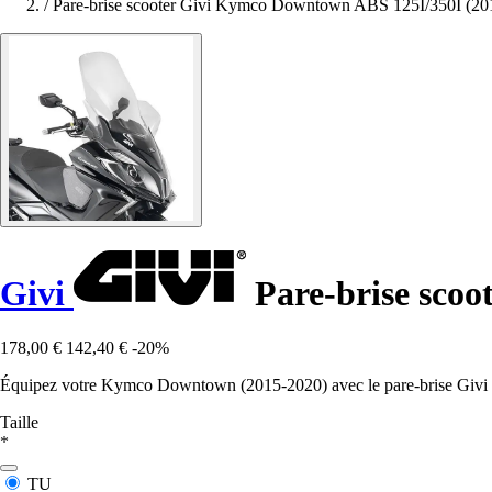
/
Pare-brise scooter Givi Kymco Downtown ABS 125I/350I (20
Givi
Pare-brise scoo
178,00 €
142,40 €
-20%
Équipez votre Kymco Downtown (2015-2020) avec le pare-brise Givi spéc
Taille
*
TU