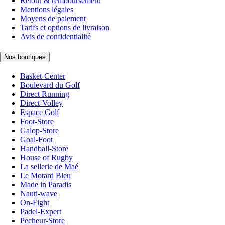
Retour & remboursement
Mentions légales
Moyens de paiement
Tarifs et options de livraison
Avis de confidentialité
Nos boutiques
Basket-Center
Boulevard du Golf
Direct Running
Direct-Volley
Espace Golf
Foot-Store
Galop-Store
Goal-Foot
Handball-Store
House of Rugby
La sellerie de Maé
Le Motard Bleu
Made in Paradis
Nauti-wave
On-Fight
Padel-Expert
Pecheur-Store