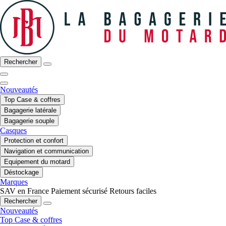
Rechercher
Nouveautés
Top Case & coffres
Bagagerie latérale
Bagagerie souple
Casques
Protection et confort
Navigation et communication
Equipement du motard
Déstockage
Marques
SAV en France
Paiement sécurisé
Retours faciles
Rechercher
Nouveautés
Top Case & coffres