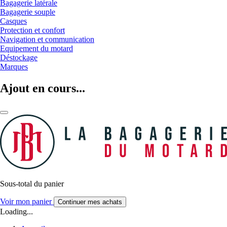
Bagagerie latérale
Bagagerie souple
Casques
Protection et confort
Navigation et communication
Equipement du motard
Déstockage
Marques
Ajout en cours...
Sous-total du panier
Voir mon panier
Continuer mes achats
Loading...