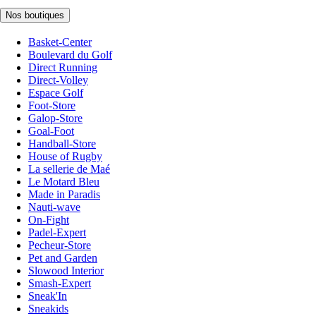
Nos boutiques
Basket-Center
Boulevard du Golf
Direct Running
Direct-Volley
Espace Golf
Foot-Store
Galop-Store
Goal-Foot
Handball-Store
House of Rugby
La sellerie de Maé
Le Motard Bleu
Made in Paradis
Nauti-wave
On-Fight
Padel-Expert
Pecheur-Store
Pet and Garden
Slowood Interior
Smash-Expert
Sneak'In
Sneakids