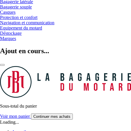
Bagagerie latérale
Bagagerie souple
Casques
Protection et confort
Navigation et communication
Equipement du motard
Déstockage
Marques
Ajout en cours...
Sous-total du panier
Voir mon panier
Continuer mes achats
Loading...