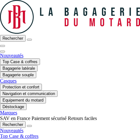
Rechercher
Nouveautés
Top Case & coffres
Bagagerie latérale
Bagagerie souple
Casques
Protection et confort
Navigation et communication
Equipement du motard
Déstockage
Marques
SAV en France
Paiement sécurisé
Retours faciles
Rechercher
Nouveautés
Top Case & coffres