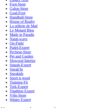
Foot-Store
Galop-Store
Goal-Foot
Handball-Store
House of Rugby
La sellerie de Maé
Le Motard Bleu
Made in Paradis
Nauti-wave
On-Fight
Padel-Expert
Pecheur-Store
Pet and Garden
Slowood Interior
Smash-Expert
Sneak'In
Sneakids
Sport is good
Training-Fit
Trek-Expert
Triathlon Expert
Vélo-Store
Winter Expert