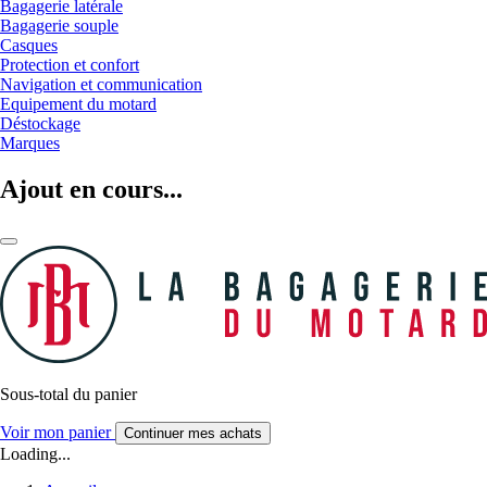
Bagagerie latérale
Bagagerie souple
Casques
Protection et confort
Navigation et communication
Equipement du motard
Déstockage
Marques
Ajout en cours...
Sous-total du panier
Voir mon panier
Continuer mes achats
Loading...