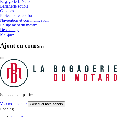
Bagagerie latérale
Bagagerie souple
Casques
Protection et confort
Navigation et communication
Equipement du motard
Déstockage
Marques
Ajout en cours...
Sous-total du panier
Voir mon panier
Continuer mes achats
Loading...