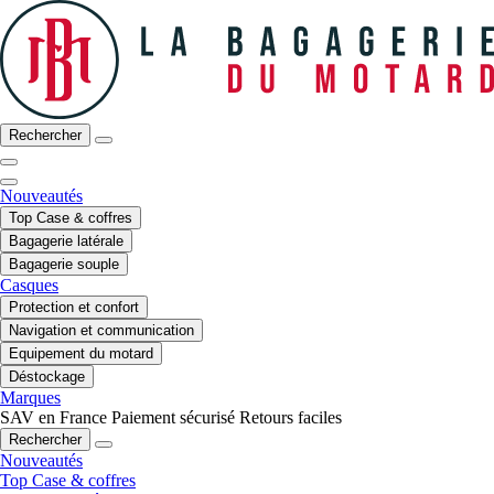
Rechercher
Nouveautés
Top Case & coffres
Bagagerie latérale
Bagagerie souple
Casques
Protection et confort
Navigation et communication
Equipement du motard
Déstockage
Marques
SAV en France
Paiement sécurisé
Retours faciles
Rechercher
Nouveautés
Top Case & coffres