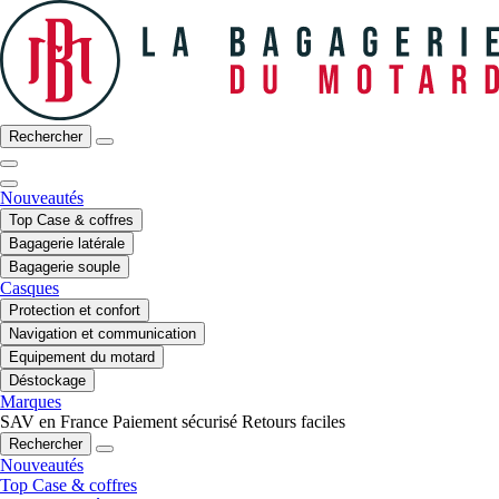
Rechercher
Nouveautés
Top Case & coffres
Bagagerie latérale
Bagagerie souple
Casques
Protection et confort
Navigation et communication
Equipement du motard
Déstockage
Marques
SAV en France
Paiement sécurisé
Retours faciles
Rechercher
Nouveautés
Top Case & coffres