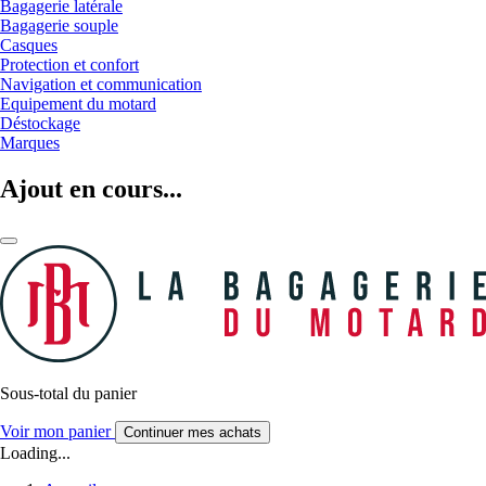
Bagagerie latérale
Bagagerie souple
Casques
Protection et confort
Navigation et communication
Equipement du motard
Déstockage
Marques
Ajout en cours...
Sous-total du panier
Voir mon panier
Continuer mes achats
Loading...