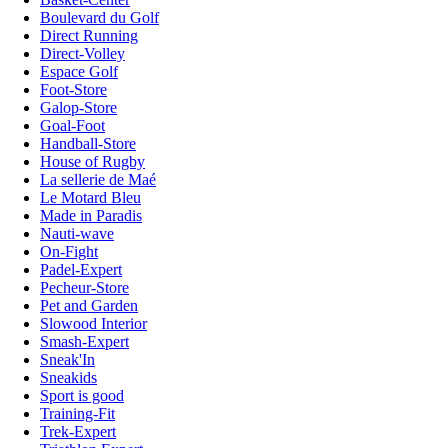
Boulevard du Golf
Direct Running
Direct-Volley
Espace Golf
Foot-Store
Galop-Store
Goal-Foot
Handball-Store
House of Rugby
La sellerie de Maé
Le Motard Bleu
Made in Paradis
Nauti-wave
On-Fight
Padel-Expert
Pecheur-Store
Pet and Garden
Slowood Interior
Smash-Expert
Sneak'In
Sneakids
Sport is good
Training-Fit
Trek-Expert