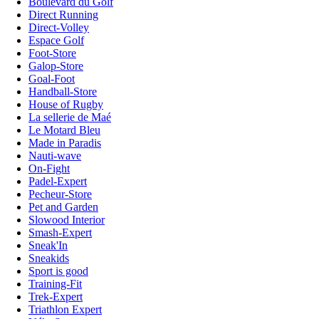
Boulevard du Golf
Direct Running
Direct-Volley
Espace Golf
Foot-Store
Galop-Store
Goal-Foot
Handball-Store
House of Rugby
La sellerie de Maé
Le Motard Bleu
Made in Paradis
Nauti-wave
On-Fight
Padel-Expert
Pecheur-Store
Pet and Garden
Slowood Interior
Smash-Expert
Sneak'In
Sneakids
Sport is good
Training-Fit
Trek-Expert
Triathlon Expert