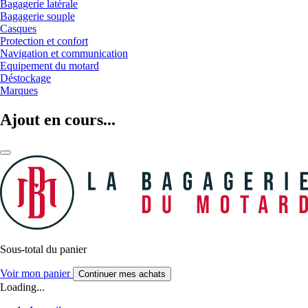
Bagagerie latérale
Bagagerie souple
Casques
Protection et confort
Navigation et communication
Equipement du motard
Déstockage
Marques
Ajout en cours...
Sous-total du panier
Voir mon panier
Continuer mes achats
Loading...