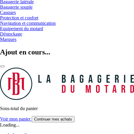
Bagagerie latérale
Bagagerie souple
Casques
Protection et confort
Navigation et communication
Equipement du motard
Déstockage
Marques
Ajout en cours...
Sous-total du panier
Voir mon panier
Continuer mes achats
Loading...