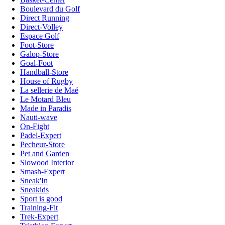
Boulevard du Golf
Direct Running
Direct-Volley
Espace Golf
Foot-Store
Galop-Store
Goal-Foot
Handball-Store
House of Rugby
La sellerie de Maé
Le Motard Bleu
Made in Paradis
Nauti-wave
On-Fight
Padel-Expert
Pecheur-Store
Pet and Garden
Slowood Interior
Smash-Expert
Sneak'In
Sneakids
Sport is good
Training-Fit
Trek-Expert