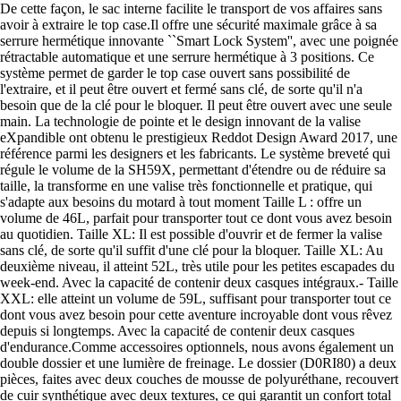
De cette façon, le sac interne facilite le transport de vos affaires sans
avoir à extraire le top case.Il offre une sécurité maximale grâce à sa
serrure hermétique innovante ``Smart Lock System'', avec une poignée
rétractable automatique et une serrure hermétique à 3 positions. Ce
système permet de garder le top case ouvert sans possibilité de
l'extraire, et il peut être ouvert et fermé sans clé, de sorte qu'il n'a
besoin que de la clé pour le bloquer. Il peut être ouvert avec une seule
main. La technologie de pointe et le design innovant de la valise
eXpandible ont obtenu le prestigieux Reddot Design Award 2017, une
référence parmi les designers et les fabricants. Le système breveté qui
régule le volume de la SH59X, permettant d'étendre ou de réduire sa
taille, la transforme en une valise très fonctionnelle et pratique, qui
s'adapte aux besoins du motard à tout moment Taille L : offre un
volume de 46L, parfait pour transporter tout ce dont vous avez besoin
au quotidien. Taille XL: Il est possible d'ouvrir et de fermer la valise
sans clé, de sorte qu'il suffit d'une clé pour la bloquer. Taille XL: Au
deuxième niveau, il atteint 52L, très utile pour les petites escapades du
week-end. Avec la capacité de contenir deux casques intégraux.- Taille
XXL: elle atteint un volume de 59L, suffisant pour transporter tout ce
dont vous avez besoin pour cette aventure incroyable dont vous rêvez
depuis si longtemps. Avec la capacité de contenir deux casques
d'endurance.Comme accessoires optionnels, nous avons également un
double dossier et une lumière de freinage. Le dossier (D0RI80) a deux
pièces, faites avec deux couches de mousse de polyuréthane, recouvert
de cuir synthétique avec deux textures, ce qui garantit un confort total