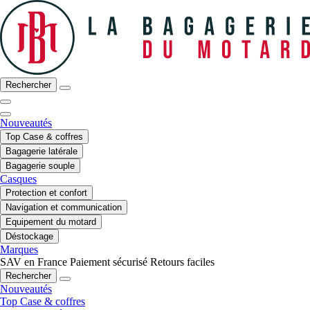
Rechercher
Nouveautés
Top Case & coffres
Bagagerie latérale
Bagagerie souple
Casques
Protection et confort
Navigation et communication
Equipement du motard
Déstockage
Marques
SAV en France
Paiement sécurisé
Retours faciles
Rechercher
Nouveautés
Top Case & coffres