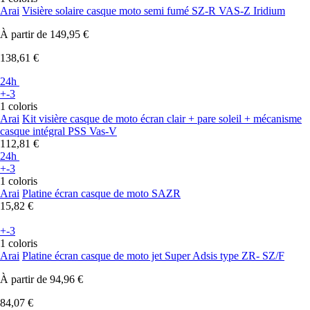
Arai
Visière solaire casque moto semi fumé SZ-R VAS-Z Iridium
À partir de
149,95 €
138,61 €
24h
+-3
1 coloris
Arai
Kit visière casque de moto écran clair + pare soleil + mécanisme
casque intégral PSS Vas-V
112,81 €
24h
+-3
1 coloris
Arai
Platine écran casque de moto SAZR
15,82 €
+-3
1 coloris
Arai
Platine écran casque de moto jet Super Adsis type ZR- SZ/F
À partir de
94,96 €
84,07 €