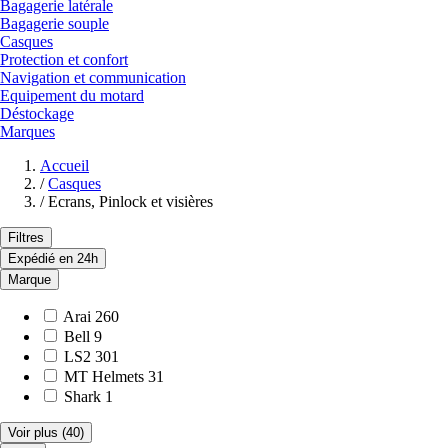
Bagagerie latérale
Bagagerie souple
Casques
Protection et confort
Navigation et communication
Equipement du motard
Déstockage
Marques
Accueil
/
Casques
/
Ecrans, Pinlock et visières
Filtres
Expédié en 24h
Marque
Arai
260
Bell
9
LS2
301
MT Helmets
31
Shark
1
Voir plus
(40)