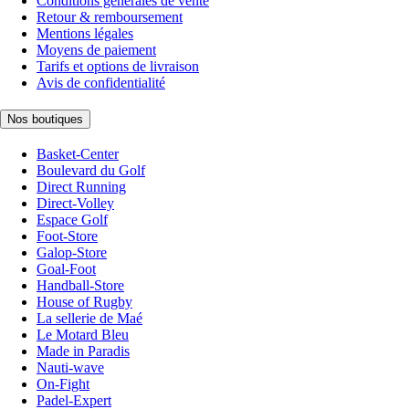
Conditions générales de vente
Retour & remboursement
Mentions légales
Moyens de paiement
Tarifs et options de livraison
Avis de confidentialité
Nos boutiques
Basket-Center
Boulevard du Golf
Direct Running
Direct-Volley
Espace Golf
Foot-Store
Galop-Store
Goal-Foot
Handball-Store
House of Rugby
La sellerie de Maé
Le Motard Bleu
Made in Paradis
Nauti-wave
On-Fight
Padel-Expert