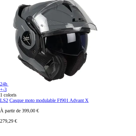
24h
+-3
1 coloris
LS2
Casque moto modulable Ff901 Advant X
À partir de
399,00 €
279,29 €