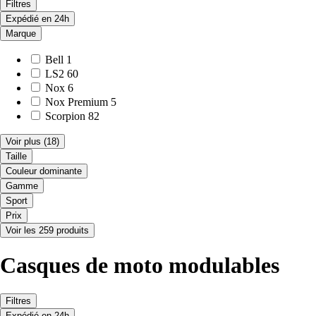
Filtres
Expédié en 24h
Marque
Bell
1
LS2
60
Nox
6
Nox Premium
5
Scorpion
82
Voir plus
(18)
Taille
Couleur dominante
Gamme
Sport
Prix
Voir les 259 produits
Casques de moto modulables
Filtres
Expédié en 24h