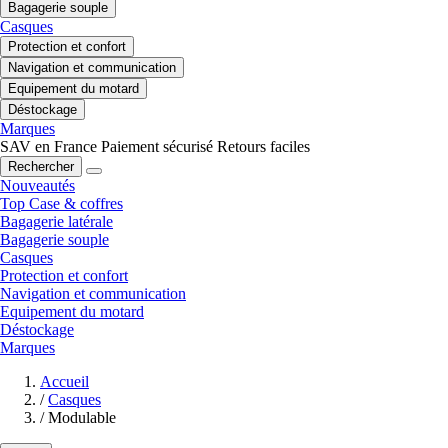
Bagagerie souple
Casques
Protection et confort
Navigation et communication
Equipement du motard
Déstockage
Marques
SAV en France
Paiement sécurisé
Retours faciles
Rechercher
Nouveautés
Top Case & coffres
Bagagerie latérale
Bagagerie souple
Casques
Protection et confort
Navigation et communication
Equipement du motard
Déstockage
Marques
Accueil
/
Casques
/
Modulable