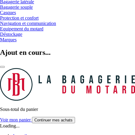
Bagagerie latérale
Bagagerie souple
Casques
Protection et confort
Navigation et communication
Equipement du motard
Déstockage
Marques
Ajout en cours...
Sous-total du panier
Voir mon panier
Continuer mes achats
Loading...