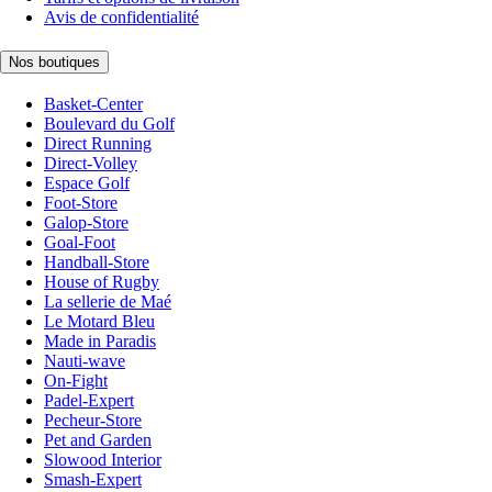
Avis de confidentialité
Nos boutiques
Basket-Center
Boulevard du Golf
Direct Running
Direct-Volley
Espace Golf
Foot-Store
Galop-Store
Goal-Foot
Handball-Store
House of Rugby
La sellerie de Maé
Le Motard Bleu
Made in Paradis
Nauti-wave
On-Fight
Padel-Expert
Pecheur-Store
Pet and Garden
Slowood Interior
Smash-Expert