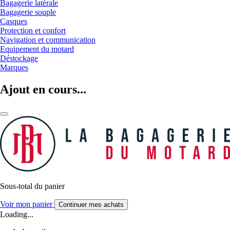
Bagagerie latérale
Bagagerie souple
Casques
Protection et confort
Navigation et communication
Equipement du motard
Déstockage
Marques
Ajout en cours...
Sous-total du panier
Voir mon panier
Continuer mes achats
Loading...