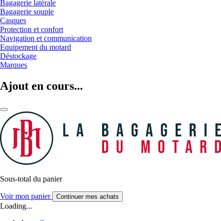
Bagagerie latérale
Bagagerie souple
Casques
Protection et confort
Navigation et communication
Equipement du motard
Déstockage
Marques
Ajout en cours...
Sous-total du panier
Voir mon panier
Continuer mes achats
Loading...