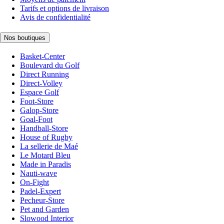
Tarifs et options de livraison
Avis de confidentialité
Nos boutiques
Basket-Center
Boulevard du Golf
Direct Running
Direct-Volley
Espace Golf
Foot-Store
Galop-Store
Goal-Foot
Handball-Store
House of Rugby
La sellerie de Maé
Le Motard Bleu
Made in Paradis
Nauti-wave
On-Fight
Padel-Expert
Pecheur-Store
Pet and Garden
Slowood Interior