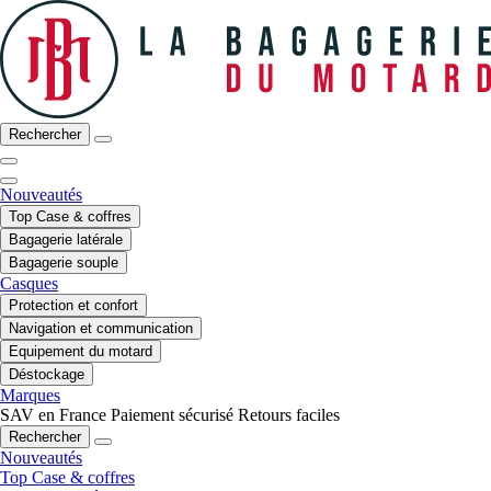
Rechercher
Nouveautés
Top Case & coffres
Bagagerie latérale
Bagagerie souple
Casques
Protection et confort
Navigation et communication
Equipement du motard
Déstockage
Marques
SAV en France
Paiement sécurisé
Retours faciles
Rechercher
Nouveautés
Top Case & coffres