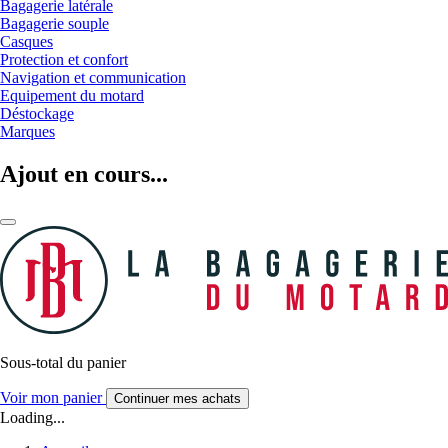
Bagagerie latérale
Bagagerie souple
Casques
Protection et confort
Navigation et communication
Equipement du motard
Déstockage
Marques
Ajout en cours...
Sous-total du panier
Voir mon panier
Continuer mes achats
Loading...