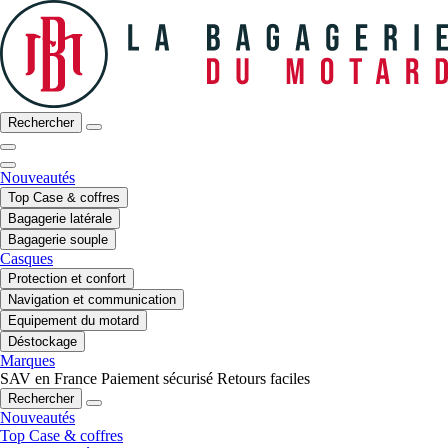
Rechercher
Nouveautés
Top Case & coffres
Bagagerie latérale
Bagagerie souple
Casques
Protection et confort
Navigation et communication
Equipement du motard
Déstockage
Marques
SAV en France
Paiement sécurisé
Retours faciles
Rechercher
Nouveautés
Top Case & coffres