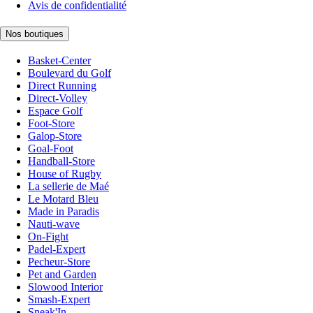
Avis de confidentialité
Nos boutiques
Basket-Center
Boulevard du Golf
Direct Running
Direct-Volley
Espace Golf
Foot-Store
Galop-Store
Goal-Foot
Handball-Store
House of Rugby
La sellerie de Maé
Le Motard Bleu
Made in Paradis
Nauti-wave
On-Fight
Padel-Expert
Pecheur-Store
Pet and Garden
Slowood Interior
Smash-Expert
Sneak'In