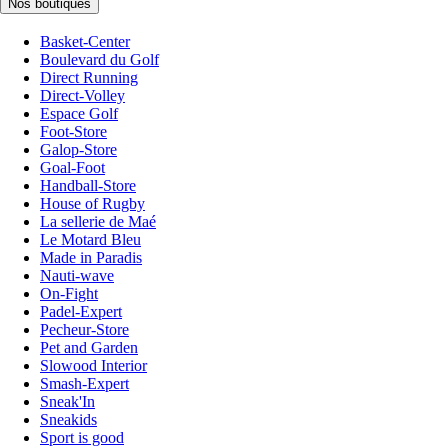
Nos boutiques
Basket-Center
Boulevard du Golf
Direct Running
Direct-Volley
Espace Golf
Foot-Store
Galop-Store
Goal-Foot
Handball-Store
House of Rugby
La sellerie de Maé
Le Motard Bleu
Made in Paradis
Nauti-wave
On-Fight
Padel-Expert
Pecheur-Store
Pet and Garden
Slowood Interior
Smash-Expert
Sneak'In
Sneakids
Sport is good