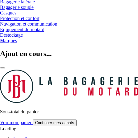
Bagagerie latérale
Bagagerie souple
Casques
Protection et confort
Navigation et communication
Equipement du motard
Déstockage
Marques
Ajout en cours...
Sous-total du panier
Voir mon panier
Continuer mes achats
Loading...