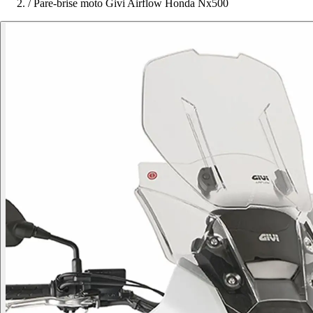
/
Pare-brise moto Givi Airflow Honda Nx500