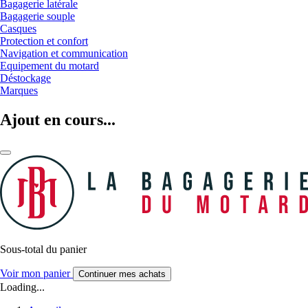
Bagagerie latérale
Bagagerie souple
Casques
Protection et confort
Navigation et communication
Equipement du motard
Déstockage
Marques
Ajout en cours...
Sous-total du panier
Voir mon panier
Continuer mes achats
Loading...