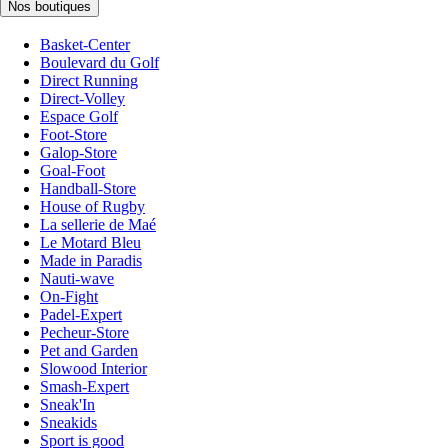
Nos boutiques
Basket-Center
Boulevard du Golf
Direct Running
Direct-Volley
Espace Golf
Foot-Store
Galop-Store
Goal-Foot
Handball-Store
House of Rugby
La sellerie de Maé
Le Motard Bleu
Made in Paradis
Nauti-wave
On-Fight
Padel-Expert
Pecheur-Store
Pet and Garden
Slowood Interior
Smash-Expert
Sneak'In
Sneakids
Sport is good