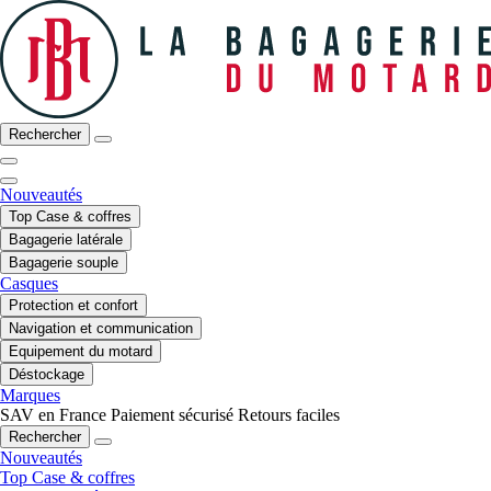
Rechercher
Nouveautés
Top Case & coffres
Bagagerie latérale
Bagagerie souple
Casques
Protection et confort
Navigation et communication
Equipement du motard
Déstockage
Marques
SAV en France
Paiement sécurisé
Retours faciles
Rechercher
Nouveautés
Top Case & coffres