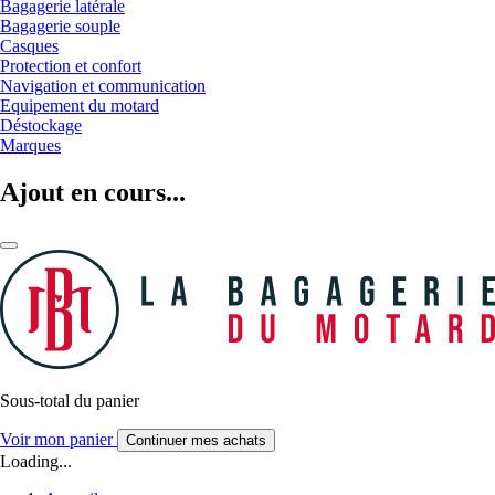
Bagagerie latérale
Bagagerie souple
Casques
Protection et confort
Navigation et communication
Equipement du motard
Déstockage
Marques
Ajout en cours...
Sous-total du panier
Voir mon panier
Continuer mes achats
Loading...