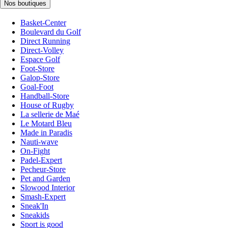
Nos boutiques
Basket-Center
Boulevard du Golf
Direct Running
Direct-Volley
Espace Golf
Foot-Store
Galop-Store
Goal-Foot
Handball-Store
House of Rugby
La sellerie de Maé
Le Motard Bleu
Made in Paradis
Nauti-wave
On-Fight
Padel-Expert
Pecheur-Store
Pet and Garden
Slowood Interior
Smash-Expert
Sneak'In
Sneakids
Sport is good