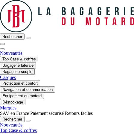
Rechercher
Nouveautés
Top Case & coffres
Bagagerie latérale
Bagagerie souple
Casques
Protection et confort
Navigation et communication
Equipement du motard
Déstockage
Marques
SAV en France
Paiement sécurisé
Retours faciles
Rechercher
Nouveautés
Top Case & coffres