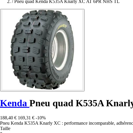
/
Pneu quad Kenda K535A Knarly XC AT 6PR NHS TL
Kenda
Pneu quad K535A Knarl
188,40 €
169,31 €
-10%
Pneu Kenda K535A Knarly XC : performance incomparable, adhérence opti
Taille