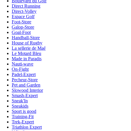
Boulevard du Golf
Direct Running
Direct-Volley
Espace Golf
Foot-Store
Galop-Store
Goal-Foot
Handball-Store
House of Rugby
La sellerie de Maé
Le Motard Bleu
Made in Paradis
Nauti-wave
On-Fight
Padel-Expert
Pecheur-Store
Pet and Garden
Slowood Interior
Smash-Expert
Sneak'In
Sneakids
Sport is good
Training-Fit
Trek-Expert
Triathlon Expert