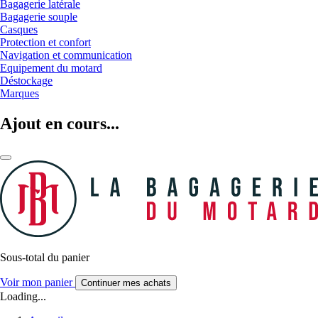
Bagagerie latérale
Bagagerie souple
Casques
Protection et confort
Navigation et communication
Equipement du motard
Déstockage
Marques
Ajout en cours...
Sous-total du panier
Voir mon panier
Continuer mes achats
Loading...