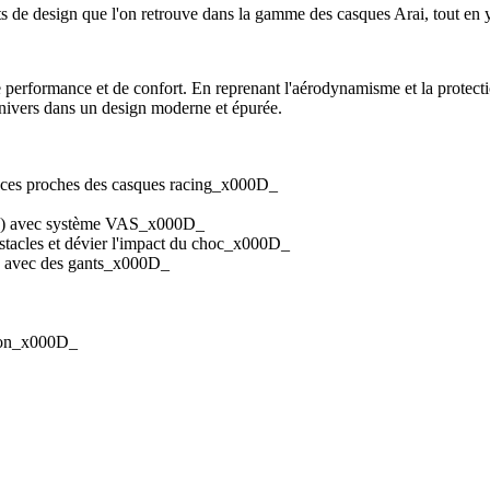
s de design que l'on retrouve dans la gamme des casques Arai, tout en y 
 performance et de confort. En reprenant l'aérodynamisme et la protectio
 univers dans un design moderne et épurée.
ances proches des casques racing_x000D_
Lc) avec système VAS_x000D_
bstacles et dévier l'impact du choc_x000D_
ile avec des gants_x000D_
tion_x000D_