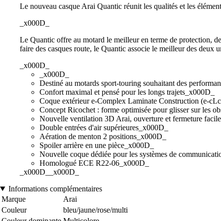
Le nouveau casque Arai Quantic réunit les qualités et les élément
_x000D_
Le Quantic offre au motard le meilleur en terme de protection, de
faire des casques route, le Quantic associe le meilleur des deux
_x000D_
_x000D_
Destiné au motards sport-touring souhaitant des perform
Confort maximal et pensé pour les longs trajets_x000D_
Coque extérieur e-Complex Laminate Construction (e-c
Concept Ricochet : forme optimisée pour glisser sur les o
Nouvelle ventilation 3D Arai, ouverture et fermeture fac
Double entrées d'air supérieures_x000D_
Aération de menton 2 positions_x000D_
Spoiler arrière en une pièce_x000D_
Nouvelle coque dédiée pour les systèmes de communica
Homologué ECE R22-06_x000D_
_x000D__x000D_
Informations complémentaires
Marque
Arai
Couleur
bleu/jaune/rose/multi
Couleur dominante
Multicolore