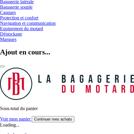
Bagagerie latérale
Bagagerie souple
Casques
Protection et confort
Navigation et communication
Equipement du motard
Déstockage
Marques
Ajout en cours...
Sous-total du panier
Voir mon panier
Continuer mes achats
Loading...