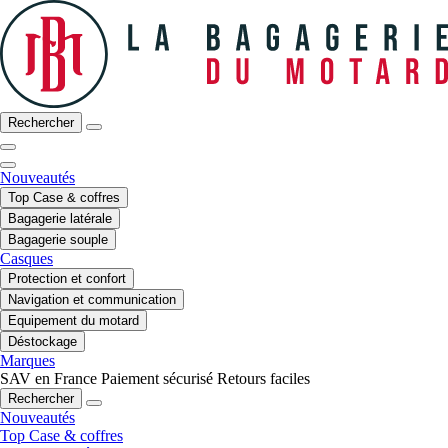
Rechercher
Nouveautés
Top Case & coffres
Bagagerie latérale
Bagagerie souple
Casques
Protection et confort
Navigation et communication
Equipement du motard
Déstockage
Marques
SAV en France
Paiement sécurisé
Retours faciles
Rechercher
Nouveautés
Top Case & coffres