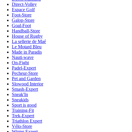
Direct-Volley
Espace Golf
Foot-Store
Galop-Store
Goal-Foot
Handball-Store
House of Rugby
La sellerie de Maé
Le Motard Bleu
Made in Paradis
Nauti-wave
On-Fight
Padel-Expert
Pecheur-Store
Pet and Garden
Slowood Interior
Smash-Expert
Sneak'In
Sneakids
Sport is good
Training-Fit
Trek-Expert
Triathlon Expert
Vélo-Store
Winter Expert