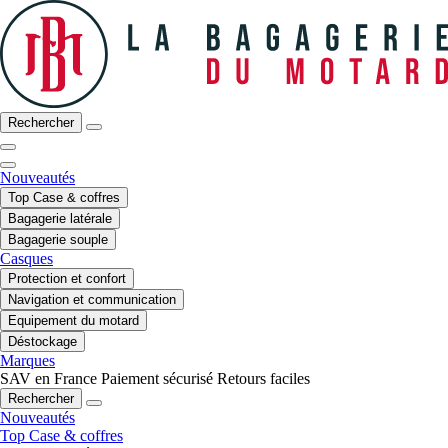
Rechercher
Nouveautés
Top Case & coffres
Bagagerie latérale
Bagagerie souple
Casques
Protection et confort
Navigation et communication
Equipement du motard
Déstockage
Marques
SAV en France
Paiement sécurisé
Retours faciles
Rechercher
Nouveautés
Top Case & coffres