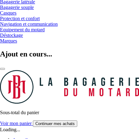
Bagagerie latérale
Bagagerie souple
Casques
Protection et confort
Navigation et communication
Equipement du motard
Déstockage
Marques
Ajout en cours...
Sous-total du panier
Voir mon panier
Continuer mes achats
Loading...