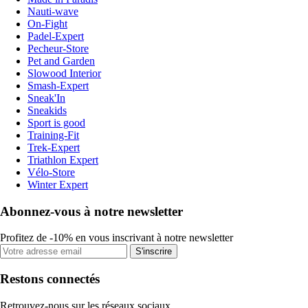
Nauti-wave
On-Fight
Padel-Expert
Pecheur-Store
Pet and Garden
Slowood Interior
Smash-Expert
Sneak'In
Sneakids
Sport is good
Training-Fit
Trek-Expert
Triathlon Expert
Vélo-Store
Winter Expert
Abonnez-vous à notre newsletter
Profitez de -10% en vous inscrivant à notre newsletter
S'inscrire
Restons connectés
Retrouvez-nous sur les réseaux sociaux