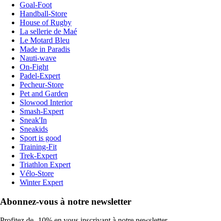
Goal-Foot
Handball-Store
House of Rugby
La sellerie de Maé
Le Motard Bleu
Made in Paradis
Nauti-wave
On-Fight
Padel-Expert
Pecheur-Store
Pet and Garden
Slowood Interior
Smash-Expert
Sneak'In
Sneakids
Sport is good
Training-Fit
Trek-Expert
Triathlon Expert
Vélo-Store
Winter Expert
Abonnez-vous à notre newsletter
Profitez de -10% en vous inscrivant à notre newsletter