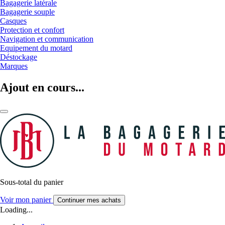
Bagagerie latérale
Bagagerie souple
Casques
Protection et confort
Navigation et communication
Equipement du motard
Déstockage
Marques
Ajout en cours...
Sous-total du panier
Voir mon panier
Continuer mes achats
Loading...